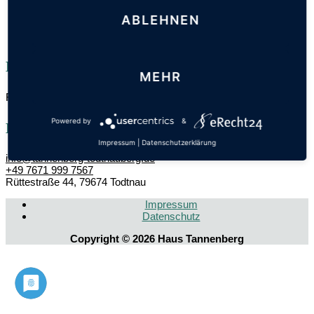
weiter
→
ABLEHNEN
Haus Tannenberg
MEHR
REGIONALE SAISONALE SPEZIALITÄTEN
Powered by
&
Kontakt
Impressum
|
Datenschutzerklärung
info@tannenberg-todtnauberg.de
+49 7671 999 7567
Rüttestraße 44, 79674 Todtnau
Impressum
Datenschutz­
Copyright © 2026
Haus Tannenberg